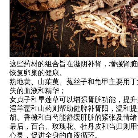
这些药材的组合旨在滋阴补肾，增强肾脏
恢复卵巢的健康。
熟地黄、山茱萸、菟丝子和龟甲主要用于
失的血液和精华；
女贞子和旱莲草可以增强肾脏功能，提升
淫羊藿和山药则帮助健脾补肾阳，温和提
胡、香橼和白芍能舒缓肝脏的紧张及情绪
最后，百合、玫瑰花、牡丹皮和当归则用
心灵，促进全身的血液循环。