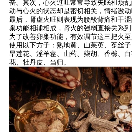
奋。其次，心火过旺常常导致失眠和烦乱
动与心火的状态却是密切相关，情绪激动
最后，肾虚火旺则表现为腰酸背痛和干涩
巢功能相辅相成，肾火的强弱直接关系到
为了改善卵巢功能，有效调节这三把火至
使用以下方子：熟地黄、山茱萸、菟丝子
旱莲花、淫羊藿、山药、柴胡、香橼、白
花、牡丹皮、当归。